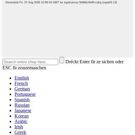
Dréckt Enter fir ze sichen oder
ESC fir zouzemaachen
English
French
German
Portuguese
Spanish
Russian
Japanese
Korean
Arabic
Irish
Greek