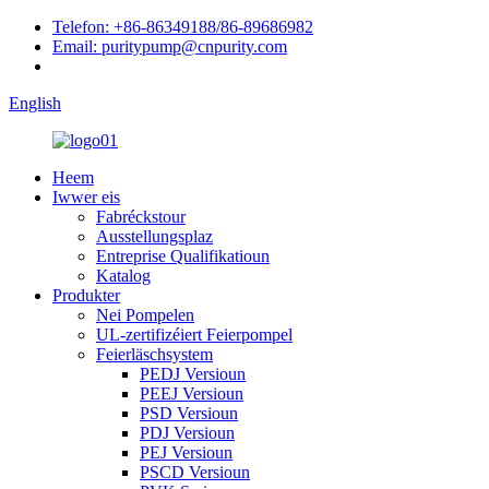
Telefon: +86-86349188/86-89686982
Email: puritypump@cnpurity.com
English
Heem
Iwwer eis
Fabréckstour
Ausstellungsplaz
Entreprise Qualifikatioun
Katalog
Produkter
Nei Pompelen
UL-zertifizéiert Feierpompel
Feierläschsystem
PEDJ Versioun
PEEJ Versioun
PSD Versioun
PDJ Versioun
PEJ Versioun
PSCD Versioun