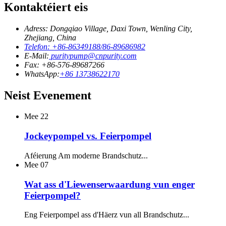
Kontaktéiert eis
Adress: Dongqiao Village, Daxi Town, Wenling City,
Zhejiang, China
Telefon: +86-86349188/86-89686982
E-Mail:
puritypump@cnpurity.com
Fax: +86-576-89687266
WhatsApp:
+86 13738622170
Neist Evenement
Mee
22
Jockeypompel vs. Feierpompel
Aféierung Am moderne Brandschutz...
Mee
07
Wat ass d'Liewenserwaardung vun enger
Feierpompel?
Eng Feierpompel ass d'Häerz vun all Brandschutz...