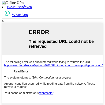
E-Mail schécken
WhatsApp
x