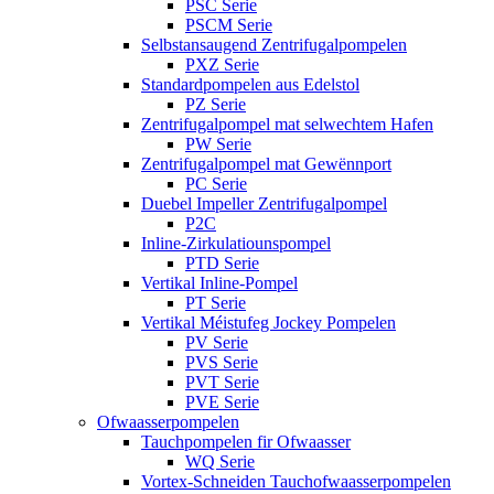
PSC Serie
PSCM Serie
Selbstansaugend Zentrifugalpompelen
PXZ Serie
Standardpompelen aus Edelstol
PZ Serie
Zentrifugalpompel mat selwechtem Hafen
PW Serie
Zentrifugalpompel mat Gewënnport
PC Serie
Duebel Impeller Zentrifugalpompel
P2C
Inline-Zirkulatiounspompel
PTD Serie
Vertikal Inline-Pompel
PT Serie
Vertikal Méistufeg Jockey Pompelen
PV Serie
PVS Serie
PVT Serie
PVE Serie
Ofwaasserpompelen
Tauchpompelen fir Ofwaasser
WQ Serie
Vortex-Schneiden Tauchofwaasserpompelen