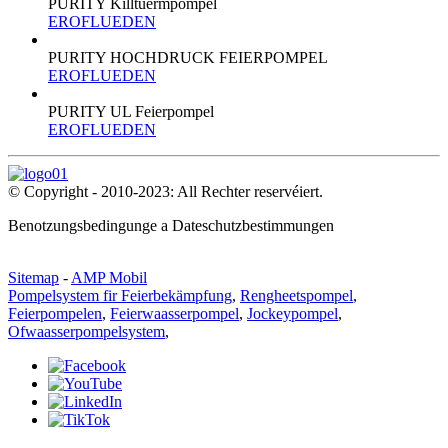
PURITY Killtuermpompel
EROFLUEDEN
PURITY HOCHDRUCK FEIERPOMPEL
EROFLUEDEN
PURITY UL Feierpompel
EROFLUEDEN
© Copyright - 2010-2023: All Rechter reservéiert.
Benotzungsbedingunge a Dateschutzbestimmungen
Sitemap
-
AMP Mobil
Pompelsystem fir Feierbekämpfung
,
Rengheetspompel
,
Feierpompelen
,
Feierwaasserpompel
,
Jockeypompel
,
Ofwaasserpompelsystem
,