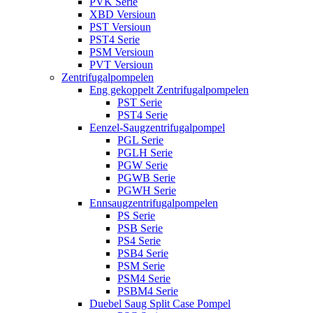
PVK Serie
XBD Versioun
PST Versioun
PST4 Serie
PSM Versioun
PVT Versioun
Zentrifugalpompelen
Eng gekoppelt Zentrifugalpompelen
PST Serie
PST4 Serie
Eenzel-Saugzentrifugalpompel
PGL Serie
PGLH Serie
PGW Serie
PGWB Serie
PGWH Serie
Ennsaugzentrifugalpompelen
PS Serie
PSB Serie
PS4 Serie
PSB4 Serie
PSM Serie
PSM4 Serie
PSBM4 Serie
Duebel Saug Split Case Pompel