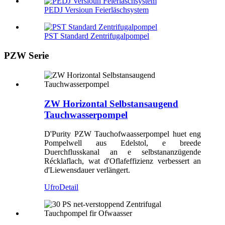
PEDJ Versioun Feierläschsystem
PST Standard Zentrifugalpompel
PZW Serie
ZW Horizontal Selbstansaugend
Tauchwasserpompel
D'Purity PZW Tauchofwaasserpompel huet eng
Pompelwell aus Edelstol, e breede
Duerchflusskanal an e selbstananzügende
Récklaflach, wat d'Oflafeffizienz verbessert an
d'Liewensdauer verlängert.
Ufro
Detail