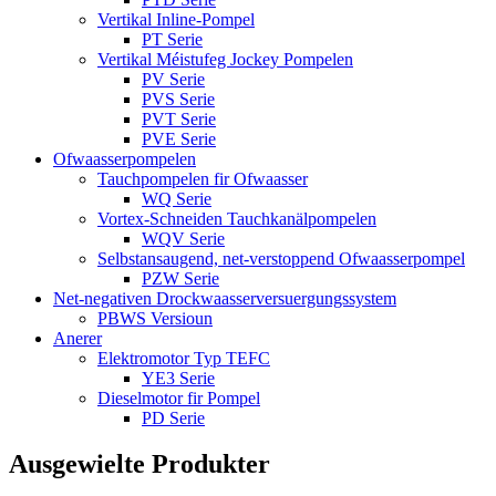
Vertikal Inline-Pompel
PT Serie
Vertikal Méistufeg Jockey Pompelen
PV Serie
PVS Serie
PVT Serie
PVE Serie
Ofwaasserpompelen
Tauchpompelen fir Ofwaasser
WQ Serie
Vortex-Schneiden Tauchkanälpompelen
WQV Serie
Selbstansaugend, net-verstoppend Ofwaasserpompel
PZW Serie
Net-negativen Drockwaasserversuergungssystem
PBWS Versioun
Anerer
Elektromotor Typ TEFC
YE3 Serie
Dieselmotor fir Pompel
PD Serie
Ausgewielte Produkter