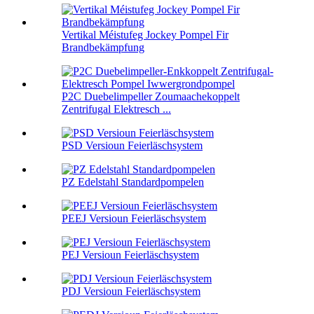
Vertikal Méistufeg Jockey Pompel Fir
Brandbekämpfung
P2C Duebelimpeller Zoumaachekoppelt
Zentrifugal Elektresch ...
PSD Versioun Feierläschsystem
PZ Edelstahl Standardpompelen
PEEJ Versioun Feierläschsystem
PEJ Versioun Feierläschsystem
PDJ Versioun Feierläschsystem