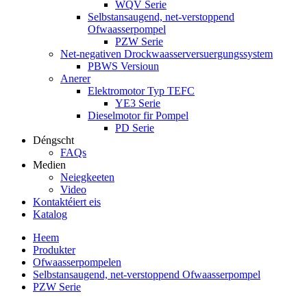
WQV Serie
Selbstansaugend, net-verstoppend
Ofwaasserpompel
PZW Serie
Net-negativen Drockwaasserversuergungssystem
PBWS Versioun
Anerer
Elektromotor Typ TEFC
YE3 Serie
Dieselmotor fir Pompel
PD Serie
Déngscht
FAQs
Medien
Neiegkeeten
Video
Kontaktéiert eis
Katalog
Heem
Produkter
Ofwaasserpompelen
Selbstansaugend, net-verstoppend Ofwaasserpompel
PZW Serie