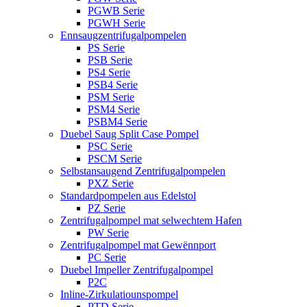
PGWB Serie
PGWH Serie
Ennsaugzentrifugalpompelen
PS Serie
PSB Serie
PS4 Serie
PSB4 Serie
PSM Serie
PSM4 Serie
PSBM4 Serie
Duebel Saug Split Case Pompel
PSC Serie
PSCM Serie
Selbstansaugend Zentrifugalpompelen
PXZ Serie
Standardpompelen aus Edelstol
PZ Serie
Zentrifugalpompel mat selwechtem Hafen
PW Serie
Zentrifugalpompel mat Gewënnport
PC Serie
Duebel Impeller Zentrifugalpompel
P2C
Inline-Zirkulatiounspompel
PTD Serie