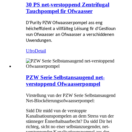
30 PS net-verstoppend Zentrifugal
Tauchpompel fir Ofwaasser
D'Purity PZW Ofwaasserpompel ass eng
héicheffizient a villfälteg Léisung fir d'Gestioun
vun Ofwaasser an Ofwaasser a verschiddenen
Uwendungen.
Ufro
Detail
PZW Serie Selbstansaugend net-
verstoppend Ofwaasserpompel
Virstellung vun der PZW Serie Selbstansaugend
Net-Blockéierungsofwaasserpompel:
Sidd Dir midd vun de verstoppte
Kanalisatiounspompelen an dem Stress vun der
stänneger Ënnerhaltsaarbecht? Da sidd Dir hei
richteg, sicht no eiser selbstanzuegender, net-
verstoppender Kanalisatiounspompel aus der