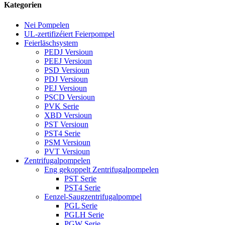
Kategorien
Nei Pompelen
UL-zertifizéiert Feierpompel
Feierläschsystem
PEDJ Versioun
PEEJ Versioun
PSD Versioun
PDJ Versioun
PEJ Versioun
PSCD Versioun
PVK Serie
XBD Versioun
PST Versioun
PST4 Serie
PSM Versioun
PVT Versioun
Zentrifugalpompelen
Eng gekoppelt Zentrifugalpompelen
PST Serie
PST4 Serie
Eenzel-Saugzentrifugalpompel
PGL Serie
PGLH Serie
PGW Serie