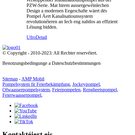
PZW-Serie. Mat hirem aussergewéinlechen
Design a modernen Eegeschafte wäert dës
Pompel Äert Kanalisatiounssystem
revolutionéieren an Iech eng nahtlos an effizient
Léisung bidden.
Ufro
Detail
© Copyright - 2010-2023: All Rechter reservéiert.
Benotzungsbedingunge a Dateschutzbestimmungen
Sitemap
-
AMP Mobil
Pompelsystem fir Feierbekämpfung
,
Jockeypompel
,
Ofwaasserpompelsystem
,
Feierpompelen
,
Rengheetspompel
,
Feierwaasserpompel
,
Kontaktéiert eis