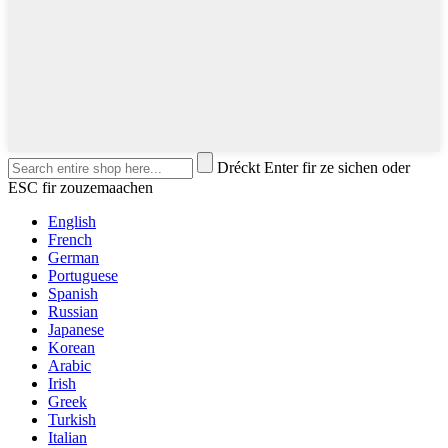
Dréckt Enter fir ze sichen oder
ESC fir zouzemaachen
English
French
German
Portuguese
Spanish
Russian
Japanese
Korean
Arabic
Irish
Greek
Turkish
Italian