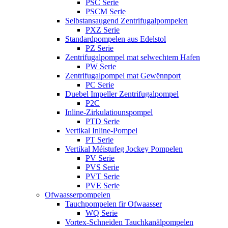
PSC Serie
PSCM Serie
Selbstansaugend Zentrifugalpompelen
PXZ Serie
Standardpompelen aus Edelstol
PZ Serie
Zentrifugalpompel mat selwechtem Hafen
PW Serie
Zentrifugalpompel mat Gewënnport
PC Serie
Duebel Impeller Zentrifugalpompel
P2C
Inline-Zirkulatiounspompel
PTD Serie
Vertikal Inline-Pompel
PT Serie
Vertikal Méistufeg Jockey Pompelen
PV Serie
PVS Serie
PVT Serie
PVE Serie
Ofwaasserpompelen
Tauchpompelen fir Ofwaasser
WQ Serie
Vortex-Schneiden Tauchkanälpompelen