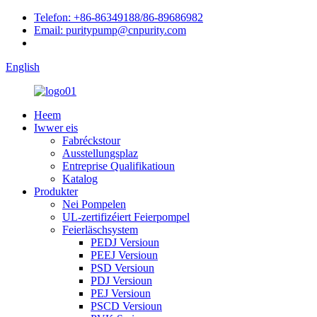
Telefon: +86-86349188/86-89686982
Email: puritypump@cnpurity.com
English
Heem
Iwwer eis
Fabréckstour
Ausstellungsplaz
Entreprise Qualifikatioun
Katalog
Produkter
Nei Pompelen
UL-zertifizéiert Feierpompel
Feierläschsystem
PEDJ Versioun
PEEJ Versioun
PSD Versioun
PDJ Versioun
PEJ Versioun
PSCD Versioun