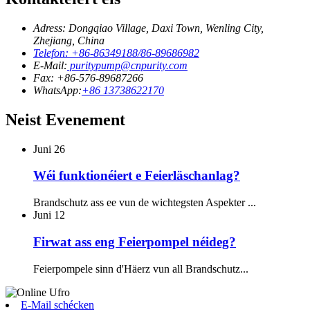
Adress: Dongqiao Village, Daxi Town, Wenling City,
Zhejiang, China
Telefon: +86-86349188/86-89686982
E-Mail:
puritypump@cnpurity.com
Fax: +86-576-89687266
WhatsApp:
+86 13738622170
Neist Evenement
Juni
26
Wéi funktionéiert e Feierläschanlag?
Brandschutz ass ee vun de wichtegsten Aspekter ...
Juni
12
Firwat ass eng Feierpompel néideg?
Feierpompele sinn d'Häerz vun all Brandschutz...
E-Mail schécken