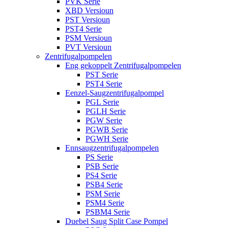
PVK Serie
XBD Versioun
PST Versioun
PST4 Serie
PSM Versioun
PVT Versioun
Zentrifugalpompelen
Eng gekoppelt Zentrifugalpompelen
PST Serie
PST4 Serie
Eenzel-Saugzentrifugalpompel
PGL Serie
PGLH Serie
PGW Serie
PGWB Serie
PGWH Serie
Ennsaugzentrifugalpompelen
PS Serie
PSB Serie
PS4 Serie
PSB4 Serie
PSM Serie
PSM4 Serie
PSBM4 Serie
Duebel Saug Split Case Pompel