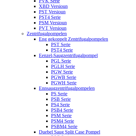
PVK Serie
XBD Versioun
PST Versioun
PST4 Serie
PSM Versioun
PVT Versioun
Zentrifugalpompelen
Eng gekoppelt Zentrifugalpompelen
PST Serie
PST4 Serie
Eenzel-Saugzentrifugalpompel
PGL Serie
PGLH Serie
PGW Serie
PGWB Serie
PGWH Serie
Ennsaugzentrifugalpompelen
PS Serie
PSB Serie
PS4 Serie
PSB4 Serie
PSM Serie
PSM4 Serie
PSBM4 Serie
Duebel Saug Split Case Pompel