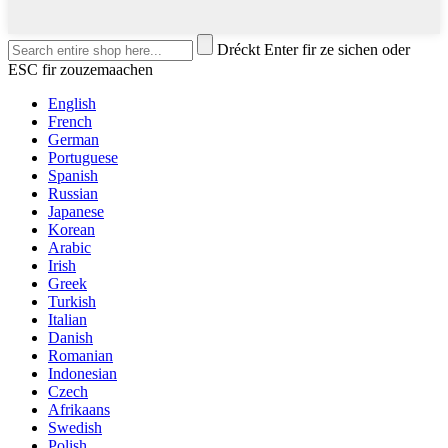
Dréckt Enter fir ze sichen oder
ESC fir zouzemaachen
English
French
German
Portuguese
Spanish
Russian
Japanese
Korean
Arabic
Irish
Greek
Turkish
Italian
Danish
Romanian
Indonesian
Czech
Afrikaans
Swedish
Polish