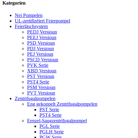
Kategorien
Nei Pompelen
UL-zertifizéiert Feierpompel
Feierläschsystem
PEDJ Versioun
PEEJ Versioun
PSD Versioun
PDJ Versioun
PEJ Versioun
PSCD Versioun
PVK Serie
XBD Versioun
PST Versioun
PST4 Serie
PSM Versioun
PVT Versioun
Zentrifugalpompelen
Eng gekoppelt Zentrifugalpompelen
PST Serie
PST4 Serie
Eenzel-Saugzentrifugalpompel
PGL Serie
PGLH Serie
PGW Serie