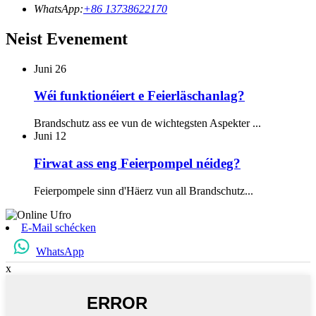
WhatsApp:
+86 13738622170
Neist Evenement
Juni
26
Wéi funktionéiert e Feierläschanlag?
Brandschutz ass ee vun de wichtegsten Aspekter ...
Juni
12
Firwat ass eng Feierpompel néideg?
Feierpompele sinn d'Häerz vun all Brandschutz...
E-Mail schécken
WhatsApp
x