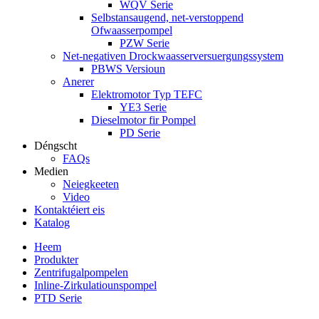
WQV Serie
Selbstansaugend, net-verstoppend
Ofwaasserpompel
PZW Serie
Net-negativen Drockwaasserversuergungssystem
PBWS Versioun
Anerer
Elektromotor Typ TEFC
YE3 Serie
Dieselmotor fir Pompel
PD Serie
Déngscht
FAQs
Medien
Neiegkeeten
Video
Kontaktéiert eis
Katalog
Heem
Produkter
Zentrifugalpompelen
Inline-Zirkulatiounspompel
PTD Serie