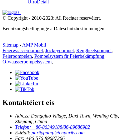
Ufro
Detail
© Copyright - 2010-2023: All Rechter reservéiert.
Benotzungsbedingunge a Dateschutzbestimmungen
Sitemap
-
AMP Mobil
Feierwaasserpompel
,
Jockeypompel
,
Rengheetspompel
,
Feierpompelen
,
Pompelsystem fir Feierbekämpfung
,
Ofwaasserpompelsystem
,
Kontaktéiert eis
Adress: Dongqiao Village, Daxi Town, Wenling City,
Zhejiang, China
Telefon: +86-86349188/86-89686982
E-Mail:
puritypump@cnpurity.com
Fax: +86-576-89687266