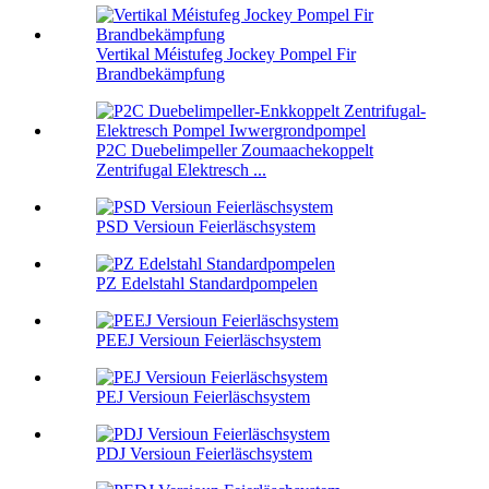
Vertikal Méistufeg Jockey Pompel Fir
Brandbekämpfung
P2C Duebelimpeller Zoumaachekoppelt
Zentrifugal Elektresch ...
PSD Versioun Feierläschsystem
PZ Edelstahl Standardpompelen
PEEJ Versioun Feierläschsystem
PEJ Versioun Feierläschsystem
PDJ Versioun Feierläschsystem