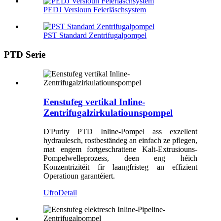
PEDJ Versioun Feierläschsystem
PST Standard Zentrifugalpompel
PTD Serie
Eenstufeg vertikal Inline-
Zentrifugalzirkulatiounspompel
D'Purity PTD Inline-Pompel ass exzellent
hydraulesch, rostbeständeg an einfach ze pflegen,
mat engem fortgeschrattene Kalt-Extrusiouns-
Pompelwelleprozess, deen eng héich
Konzentrizitéit fir laangfristeg an effizient
Operatioun garantéiert.
Ufro
Detail