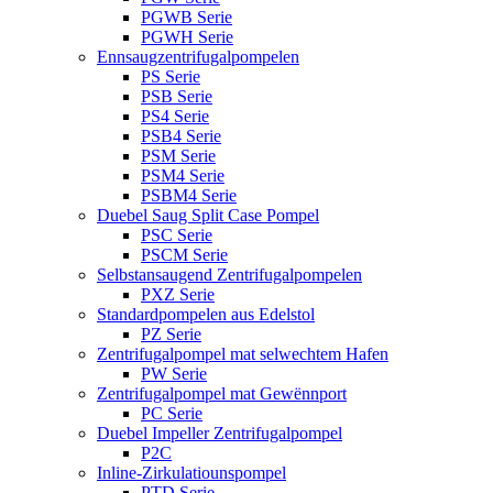
PGWB Serie
PGWH Serie
Ennsaugzentrifugalpompelen
PS Serie
PSB Serie
PS4 Serie
PSB4 Serie
PSM Serie
PSM4 Serie
PSBM4 Serie
Duebel Saug Split Case Pompel
PSC Serie
PSCM Serie
Selbstansaugend Zentrifugalpompelen
PXZ Serie
Standardpompelen aus Edelstol
PZ Serie
Zentrifugalpompel mat selwechtem Hafen
PW Serie
Zentrifugalpompel mat Gewënnport
PC Serie
Duebel Impeller Zentrifugalpompel
P2C
Inline-Zirkulatiounspompel
PTD Serie