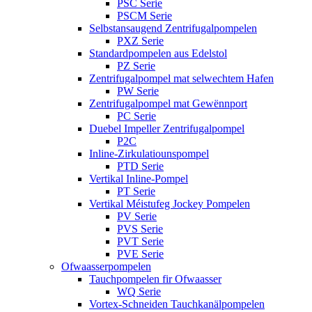
PSC Serie
PSCM Serie
Selbstansaugend Zentrifugalpompelen
PXZ Serie
Standardpompelen aus Edelstol
PZ Serie
Zentrifugalpompel mat selwechtem Hafen
PW Serie
Zentrifugalpompel mat Gewënnport
PC Serie
Duebel Impeller Zentrifugalpompel
P2C
Inline-Zirkulatiounspompel
PTD Serie
Vertikal Inline-Pompel
PT Serie
Vertikal Méistufeg Jockey Pompelen
PV Serie
PVS Serie
PVT Serie
PVE Serie
Ofwaasserpompelen
Tauchpompelen fir Ofwaasser
WQ Serie
Vortex-Schneiden Tauchkanälpompelen