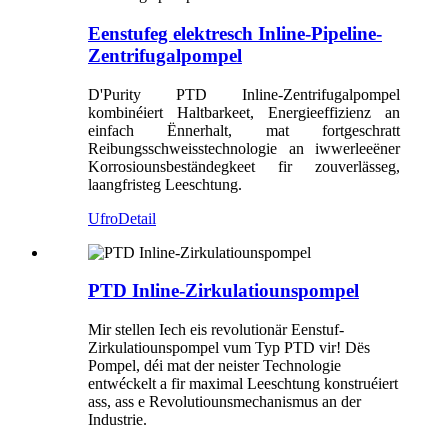
Eenstufeg elektresch Inline-Pipeline-
Zentrifugalpompel
D'Purity PTD Inline-Zentrifugalpompel
kombinéiert Haltbarkeet, Energieeffizienz an
einfach Ënnerhalt, mat fortgeschratt
Reibungsschweisstechnologie an iwwerleeëner
Korrosiounsbeständegkeet fir zouverlässeg,
laangfristeg Leeschtung.
Ufro
Detail
PTD Inline-Zirkulatiounspompel
Mir stellen Iech eis revolutionär Eenstuf-
Zirkulatiounspompel vum Typ PTD vir! Dës
Pompel, déi mat der neister Technologie
entwéckelt a fir maximal Leeschtung konstruéiert
ass, ass e Revolutiounsmechanismus an der
Industrie.