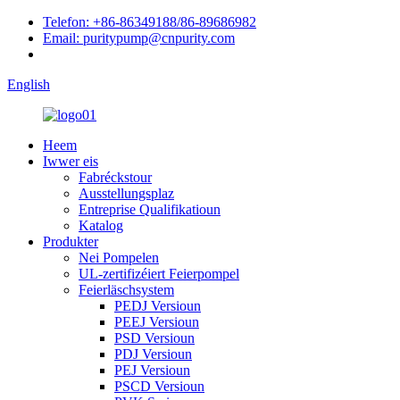
Telefon: +86-86349188/86-89686982
Email: puritypump@cnpurity.com
English
Heem
Iwwer eis
Fabréckstour
Ausstellungsplaz
Entreprise Qualifikatioun
Katalog
Produkter
Nei Pompelen
UL-zertifizéiert Feierpompel
Feierläschsystem
PEDJ Versioun
PEEJ Versioun
PSD Versioun
PDJ Versioun
PEJ Versioun
PSCD Versioun