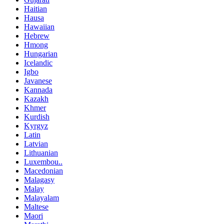
Haitian
Hausa
Hawaiian
Hebrew
Hmong
Hungarian
Icelandic
Igbo
Javanese
Kannada
Kazakh
Khmer
Kurdish
Kyrgyz
Latin
Latvian
Lithuanian
Luxembou..
Macedonian
Malagasy
Malay
Malayalam
Maltese
Maori