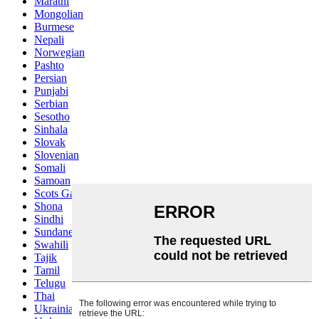
Marathi
Mongolian
Burmese
Nepali
Norwegian
Pashto
Persian
Punjabi
Serbian
Sesotho
Sinhala
Slovak
Slovenian
Somali
Samoan
Scots Gaelic
Shona
Sindhi
Sundanese
Swahili
Tajik
Tamil
Telugu
Thai
Ukrainian