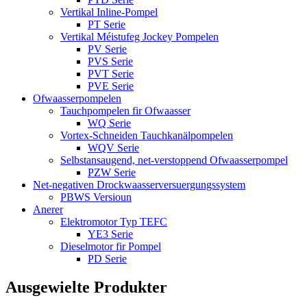
Vertikal Inline-Pompel
PT Serie
Vertikal Méistufeg Jockey Pompelen
PV Serie
PVS Serie
PVT Serie
PVE Serie
Ofwaasserpompelen
Tauchpompelen fir Ofwaasser
WQ Serie
Vortex-Schneiden Tauchkanälpompelen
WQV Serie
Selbstansaugend, net-verstoppend Ofwaasserpompel
PZW Serie
Net-negativen Drockwaasserversuergungssystem
PBWS Versioun
Anerer
Elektromotor Typ TEFC
YE3 Serie
Dieselmotor fir Pompel
PD Serie
Ausgewielte Produkter