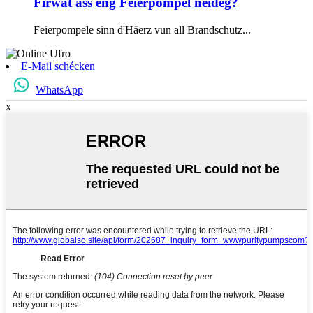
Firwat ass eng Feierpompel néideg?
Feierpompele sinn d'Häerz vun all Brandschutz...
E-Mail schécken
WhatsApp
x