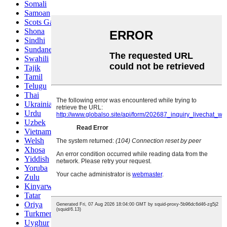
Somali
Samoan
Scots Gaelic
Shona
Sindhi
Sundanese
Swahili
Tajik
Tamil
Telugu
Thai
Ukrainian
Urdu
Uzbek
Vietnamese
Welsh
Xhosa
Yiddish
Yoruba
Zulu
Kinyarwanda
Tatar
Oriya
Turkmen
Uyghur