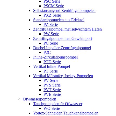
PSC Serie
PSCM Serie
Selbstansaugend Zentrifugalpompelen
PXZ Serie
Standardpompelen aus Edelstol
PZ Serie
Zentrifugalpompel mat selwechtem Hafen
PW Serie
Zentrifugalpompel mat Gewënnport
PC Serie
Duebel Impeller Zentrifugalpompel
P2C
Inline-Zirkulatiounspompel
PTD Serie
Vertikal Inline-Pompel
PT Serie
Vertikal Méistufeg Jockey Pompelen
PV Serie
PVS Serie
PVT Serie
PVE Serie
Ofwaasserpompelen
Tauchpompelen fir Ofwaasser
WQ Serie
Vortex-Schneiden Tauchkanälpompelen