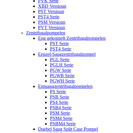
PVK Serie
XBD Versioun
PST Versioun
PST4 Serie
PSM Versioun
PVT Versioun
Zentrifugalpompelen
Eng gekoppelt Zentrifugalpompelen
PST Serie
PST4 Serie
Eenzel-Saugzentrifugalpompel
PGL Serie
PGLH Serie
PGW Serie
PGWB Serie
PGWH Serie
Ennsaugzentrifugalpompelen
PS Serie
PSB Serie
PS4 Serie
PSB4 Serie
PSM Serie
PSM4 Serie
PSBM4 Serie
Duebel Saug Split Case Pompel