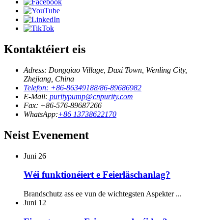
Kontaktéiert eis
Adress: Dongqiao Village, Daxi Town, Wenling City,
Zhejiang, China
Telefon: +86-86349188/86-89686982
E-Mail:
puritypump@cnpurity.com
Fax: +86-576-89687266
WhatsApp:
+86 13738622170
Neist Evenement
Juni
26
Wéi funktionéiert e Feierläschanlag?
Brandschutz ass ee vun de wichtegsten Aspekter ...
Juni
12