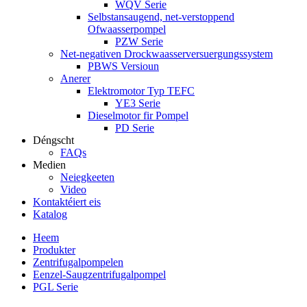
WQV Serie
Selbstansaugend, net-verstoppend
Ofwaasserpompel
PZW Serie
Net-negativen Drockwaasserversuergungssystem
PBWS Versioun
Anerer
Elektromotor Typ TEFC
YE3 Serie
Dieselmotor fir Pompel
PD Serie
Déngscht
FAQs
Medien
Neiegkeeten
Video
Kontaktéiert eis
Katalog
Heem
Produkter
Zentrifugalpompelen
Eenzel-Saugzentrifugalpompel
PGL Serie