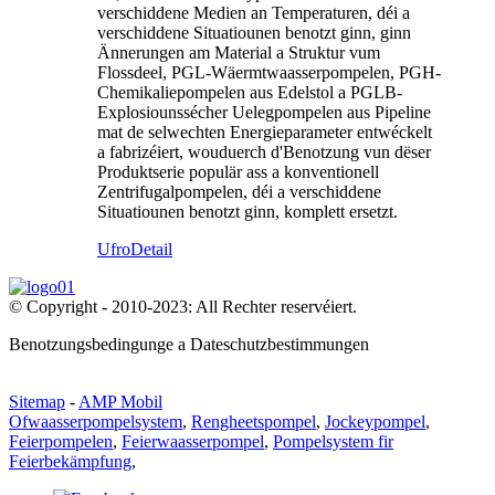
verschiddene Medien an Temperaturen, déi a
verschiddene Situatiounen benotzt ginn, ginn
Ännerungen am Material a Struktur vum
Flossdeel, PGL-Wäermtwaasserpompelen, PGH-
Chemikaliepompelen aus Edelstol a PGLB-
Explosiounssécher Uelegpompelen aus Pipeline
mat de selwechten Energieparameter entwéckelt
a fabrizéiert, wouduerch d'Benotzung vun dëser
Produktserie populär ass a konventionell
Zentrifugalpompelen, déi a verschiddene
Situatiounen benotzt ginn, komplett ersetzt.
Ufro
Detail
© Copyright - 2010-2023: All Rechter reservéiert.
Benotzungsbedingunge a Dateschutzbestimmungen
Sitemap
-
AMP Mobil
Ofwaasserpompelsystem
,
Rengheetspompel
,
Jockeypompel
,
Feierpompelen
,
Feierwaasserpompel
,
Pompelsystem fir
Feierbekämpfung
,