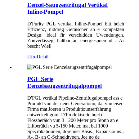
Eenzel-Saugzentrifugal Vertikal
Inline-Pompel
D'Purity PGL vertikal Inline-Pompel bitt héich
Effizienz, niddreg Geräischer an e kompakten
Design, ideal fir verschidden Uwendungen.
Zouverlässeg, haltbar an energiespuerend - Är
bescht Wiel!
Ufro
Detail
PGL Serie
Eenzelsaugzentrifugalpompel
D'PGL vertikal Pipeline-Zentrifugalpompel ass e
Produkt vun der neier Generatioun, dat vun eiser
Firma mat Joeren u Produktiounserfahrung
entwéckelt gouf. D'Produktserie huet e
Flossberäich vun 3-1200 Meter pro Stonn an e
Liftberäich vu 5-150 Meter, mat bal 1000
Spezifikatiounen, dorënner Basis-, Expansiouns-,
A-, B- an C-Schneidtypen. Jee no de