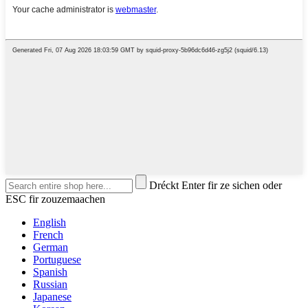
Dréckt Enter fir ze sichen oder
ESC fir zouzemaachen
English
French
German
Portuguese
Spanish
Russian
Japanese