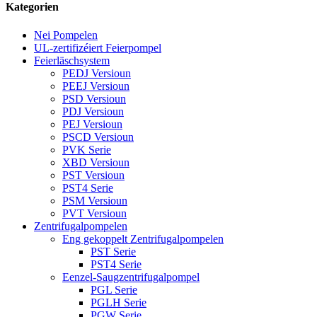
Kategorien
Nei Pompelen
UL-zertifizéiert Feierpompel
Feierläschsystem
PEDJ Versioun
PEEJ Versioun
PSD Versioun
PDJ Versioun
PEJ Versioun
PSCD Versioun
PVK Serie
XBD Versioun
PST Versioun
PST4 Serie
PSM Versioun
PVT Versioun
Zentrifugalpompelen
Eng gekoppelt Zentrifugalpompelen
PST Serie
PST4 Serie
Eenzel-Saugzentrifugalpompel
PGL Serie
PGLH Serie
PGW Serie