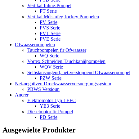
Vertikal Inline-Pompel
PT Serie
Vertikal Méistufeg Jockey Pompelen
PV Serie
PVS Serie
PVT Serie
PVE Serie
Ofwaasserpompelen
Tauchpompelen fir Ofwaasser
WQ Serie
Vortex-Schneiden Tauchkanälpompelen
WQV Serie
Selbstansaugend, net-verstoppend Ofwaasserpompel
PZW Serie
Net-negativen Drockwaasserversuergungssystem
PBWS Versioun
Anerer
Elektromotor Typ TEFC
YE3 Serie
Dieselmotor fir Pompel
PD Serie
Ausgewielte Produkter