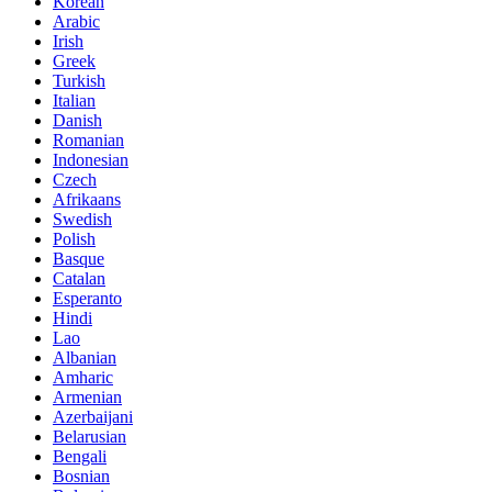
Korean
Arabic
Irish
Greek
Turkish
Italian
Danish
Romanian
Indonesian
Czech
Afrikaans
Swedish
Polish
Basque
Catalan
Esperanto
Hindi
Lao
Albanian
Amharic
Armenian
Azerbaijani
Belarusian
Bengali
Bosnian