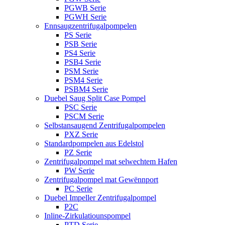
PGWB Serie
PGWH Serie
Ennsaugzentrifugalpompelen
PS Serie
PSB Serie
PS4 Serie
PSB4 Serie
PSM Serie
PSM4 Serie
PSBM4 Serie
Duebel Saug Split Case Pompel
PSC Serie
PSCM Serie
Selbstansaugend Zentrifugalpompelen
PXZ Serie
Standardpompelen aus Edelstol
PZ Serie
Zentrifugalpompel mat selwechtem Hafen
PW Serie
Zentrifugalpompel mat Gewënnport
PC Serie
Duebel Impeller Zentrifugalpompel
P2C
Inline-Zirkulatiounspompel
PTD Serie