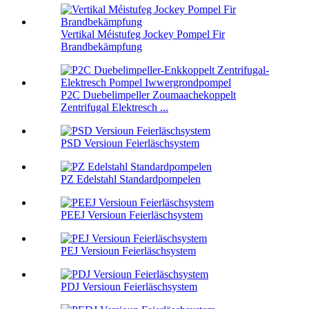
Vertikal Méistufeg Jockey Pompel Fir
Brandbekämpfung
P2C Duebelimpeller Zoumaachekoppelt
Zentrifugal Elektresch ...
PSD Versioun Feierläschsystem
PZ Edelstahl Standardpompelen
PEEJ Versioun Feierläschsystem
PEJ Versioun Feierläschsystem
PDJ Versioun Feierläschsystem