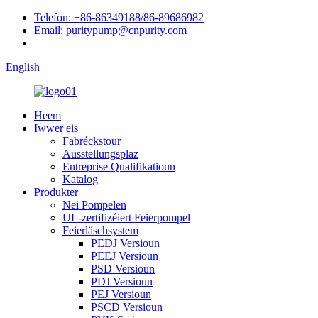
Telefon: +86-86349188/86-89686982
Email: puritypump@cnpurity.com
English
Heem
Iwwer eis
Fabréckstour
Ausstellungsplaz
Entreprise Qualifikatioun
Katalog
Produkter
Nei Pompelen
UL-zertifizéiert Feierpompel
Feierläschsystem
PEDJ Versioun
PEEJ Versioun
PSD Versioun
PDJ Versioun
PEJ Versioun
PSCD Versioun