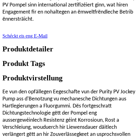
PV Pompel sinn international zertifizéiert ginn, wat hiren
Engagement fir en nohaltegen an ëmweltfrëndleche Betrib
ënnersträicht.
Schéckt eis eng E-Mail
Produktdetailer
Produkt Tags
Produktvirstellung
Ee vun den opfällegen Eegeschafte vun der Purity PV Jockey
Pump ass d'Benotzung vu mechanesche Dichtungen aus
Hartlegierungen a Fluorgummi. Dës fortgeschratt
Dichtungstechnologie gëtt der Pompel eng
aussergewéinlech Resistenz géint Korrosioun, Rost a
Verschleiung, wouduerch hir Liewensdauer däitlech
verlängert gëtt an hir Zouverlässegkeet an usprochsvollen