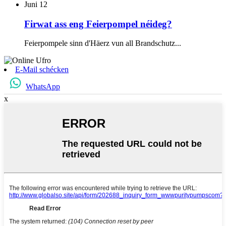
Juni
12
Firwat ass eng Feierpompel néideg?
Feierpompele sinn d'Häerz vun all Brandschutz...
E-Mail schécken
WhatsApp
x