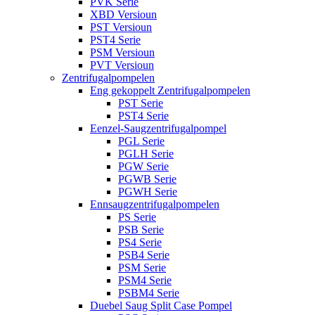
PVK Serie
XBD Versioun
PST Versioun
PST4 Serie
PSM Versioun
PVT Versioun
Zentrifugalpompelen
Eng gekoppelt Zentrifugalpompelen
PST Serie
PST4 Serie
Eenzel-Saugzentrifugalpompel
PGL Serie
PGLH Serie
PGW Serie
PGWB Serie
PGWH Serie
Ennsaugzentrifugalpompelen
PS Serie
PSB Serie
PS4 Serie
PSB4 Serie
PSM Serie
PSM4 Serie
PSBM4 Serie
Duebel Saug Split Case Pompel