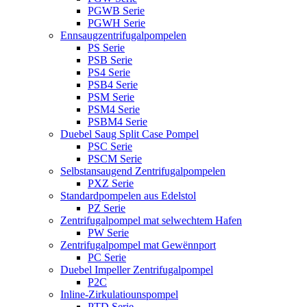
PGWB Serie
PGWH Serie
Ennsaugzentrifugalpompelen
PS Serie
PSB Serie
PS4 Serie
PSB4 Serie
PSM Serie
PSM4 Serie
PSBM4 Serie
Duebel Saug Split Case Pompel
PSC Serie
PSCM Serie
Selbstansaugend Zentrifugalpompelen
PXZ Serie
Standardpompelen aus Edelstol
PZ Serie
Zentrifugalpompel mat selwechtem Hafen
PW Serie
Zentrifugalpompel mat Gewënnport
PC Serie
Duebel Impeller Zentrifugalpompel
P2C
Inline-Zirkulatiounspompel
PTD Serie