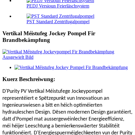
PEDJ Versioun Feierläschsystem
PST Standard Zentrifugalpompel
Vertikal Méistufeg Jockey Pompel Fir
Brandbekämpfung
Kuerz Beschreiwung:
D'Purity PV Vertikal Méistufege Jockeypompel
representéiert e Spëtzepunkt vun Innovatioun an
Ingenieurswiesen a bitt en héich optiméierten
hydrauleschen Design. Dësen modernen Design garantéiert,
datt d'Pompel mat aussergewéinlecher Energieeffizienz,
méi héijer Leeschtung a bemierkenswäerter Stabilitéit
funktionéiert. D'Energiespuerméiglechkeeten vun der Purity