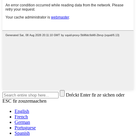
Dréckt Enter fir ze sichen oder
ESC fir zouzemaachen
English
French
German
Portuguese
Spanish