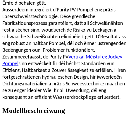
Ëmfeld behalen gëtt.
Ausserdeem integréiert d'Purity PV-Pompel eng präzis
Laserschweisstechnologie. Dëse grëndleche
Fabrikatiounsprozess garantéiert, datt all Schweißnähten
fest a sécher sinn, wouduerch de Risiko vu Leckagen a
schwaache Schweißnähten eliminéiert gëtt. D'Resultat ass
eng robust an haltbar Pompel, déi och ënner ustrengenden
Bedéngungen ouni Problemer funktionéiert.
Zesummegefaasst, de Purity PV
Vertikal Méistufeg Jockey
Pompel
sinn entwéckelt fir déi héchst Standarden vun
Effizienz, Haltbarkeet a Zouverlässegkeet ze erfëllen. Hiren
fortgeschrattenen hydrauleschen Design, hir iwwerleeën
Dichtungsmaterialien a präzis Schweesstechnike maachen
se zu enger idealer Wiel fir all Uwendung, déi eng
konsequent an effizient Waasserdrockpflege erfuerdert.
Modellbeschreiwung