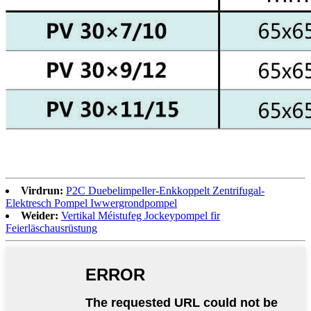
Virdrun:
P2C Duebelimpeller-Enkkoppelt Zentrifugal-
Elektresch Pompel Iwwergrondpompel
Weider:
Vertikal Méistufeg Jockeypompel fir
Feierläschausrüstung