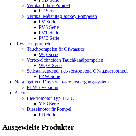
Vertikal Inline-Pompel
PT Serie
Vertikal Méistufeg Jockey Pompelen
PV Serie
PVS Serie
PVT Serie
PVE Serie
Ofwaasserpompelen
Tauchpompelen fir Ofwaasser
WQ Serie
Vortex-Schneiden Tauchkanälpompelen
WQV Serie
Selbstansaugend, net-verstoppend Ofwaasserpompel
PZW Serie
Net-negativen Drockwaasserversuergungssystem
PBWS Versioun
Anerer
Elektromotor Typ TEFC
YE3 Serie
Dieselmotor fir Pompel
PD Serie
Ausgewielte Produkter