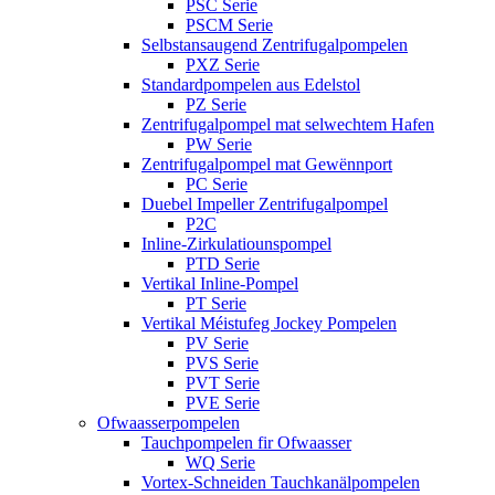
PSC Serie
PSCM Serie
Selbstansaugend Zentrifugalpompelen
PXZ Serie
Standardpompelen aus Edelstol
PZ Serie
Zentrifugalpompel mat selwechtem Hafen
PW Serie
Zentrifugalpompel mat Gewënnport
PC Serie
Duebel Impeller Zentrifugalpompel
P2C
Inline-Zirkulatiounspompel
PTD Serie
Vertikal Inline-Pompel
PT Serie
Vertikal Méistufeg Jockey Pompelen
PV Serie
PVS Serie
PVT Serie
PVE Serie
Ofwaasserpompelen
Tauchpompelen fir Ofwaasser
WQ Serie
Vortex-Schneiden Tauchkanälpompelen