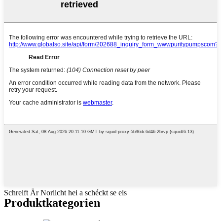
Schreift Är Noriicht hei a schéckt se eis
Produktkategorien