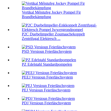
Vertikal Méistufeg Jockey Pompel Fir
Brandbekämpfung
P2C Duebelimpeller Zoumaachekoppelt
Zentrifugal Elektresch ...
PSD Versioun Feierläschsystem
PZ Edelstahl Standardpompelen
PEEJ Versioun Feierläschsystem
PEJ Versioun Feierläschsystem
PDJ Versioun Feierläschsystem