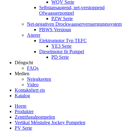
WQV Serie
Selbstansaugend, net-verstoppend
Ofwaasserpompel
PZW Serie
Net-negativen Drockwaasserversuergungssystem
PBWS Versioun
Anerer
Elektromotor Typ TEFC
YE3 Serie
Dieselmotor fir Pompel
PD Serie
Déngscht
FAQs
Medien
Neiegkeeten
Video
Kontaktéiert eis
Katalog
Heem
Produkter
Zentrifugalpompelen
Vertikal Méistufeg Jockey Pompelen
PV Serie