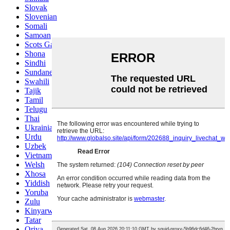
Slovak
Slovenian
Somali
Samoan
Scots Gaelic
Shona
Sindhi
Sundanese
Swahili
Tajik
Tamil
Telugu
Thai
Ukrainian
Urdu
Uzbek
Vietnamese
Welsh
Xhosa
Yiddish
Yoruba
Zulu
Kinyarwanda
Tatar
Oriya