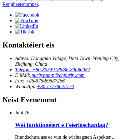
Rengheetspompel
,
Kontaktéiert eis
Adress: Dongqiao Village, Daxi Town, Wenling City,
Zhejiang, China
Telefon: +86-86349188/86-89686982
E-Mail:
puritypump@cnpurity.com
Fax: +86-576-89687266
WhatsApp:
+86 13738622170
Neist Evenement
Juni
26
Wéi funktionéiert e Feierläschanlag?
Brandschutz ass ee vun de wichtegsten Aspekter ...