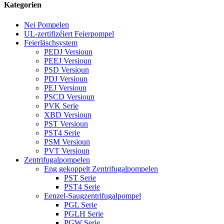
Kategorien
Nei Pompelen
UL-zertifizéiert Feierpompel
Feierläschsystem
PEDJ Versioun
PEEJ Versioun
PSD Versioun
PDJ Versioun
PEJ Versioun
PSCD Versioun
PVK Serie
XBD Versioun
PST Versioun
PST4 Serie
PSM Versioun
PVT Versioun
Zentrifugalpompelen
Eng gekoppelt Zentrifugalpompelen
PST Serie
PST4 Serie
Eenzel-Saugzentrifugalpompel
PGL Serie
PGLH Serie
PGW Serie