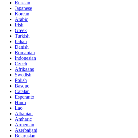
Russian
Japanese
Korean
Arabic
Irish
Greek
Turkish
Italian
Danish
Romanian
Indonesian
Czech
Afrikaans
Swedish
Polish
Basque
Catalan
Esperanto
Hindi
Lao
Albanian
Amharic
Armenian
Azerbaijani
Belarusian