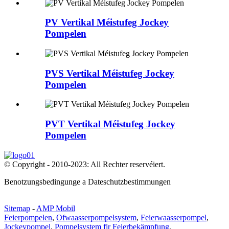
PV Vertikal Méistufeg Jockey
Pompelen
PVS Vertikal Méistufeg Jockey
Pompelen
PVT Vertikal Méistufeg Jockey
Pompelen
© Copyright - 2010-2023: All Rechter reservéiert.
Benotzungsbedingunge a Dateschutzbestimmungen
Sitemap
-
AMP Mobil
Feierpompelen
,
Ofwaasserpompelsystem
,
Feierwaasserpompel
,
Jockeypompel
,
Pompelsystem fir Feierbekämpfung
,