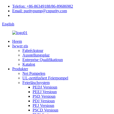
Telefon: +86-86349188/86-89686982
Email: puritypump@cnpurity.com
English
Heem
Iwwer eis
Fabréckstour
Ausstellungsplaz
Entreprise Qualifikatioun
Katalog
Produkter
Nei Pompelen
UL-zertifizéiert Feierpompel
Feierläschsystem
PEDJ Versioun
PEEJ Versioun
PSD Versioun
PDJ Versioun
PEJ Versioun
PSCD Versioun