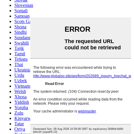
Slovenian
Somali
Samoan
Scots Gaelic
Shona
Sindhi
Sundanese
Swahili
Tajik
Tamil
Telugu
Thai
Ukrainian
Urdu
Uzbek
Vietnamese
Welsh
Xhosa
Yiddish
Yoruba
Zulu
Kinyarwanda
Tatar
Oriya