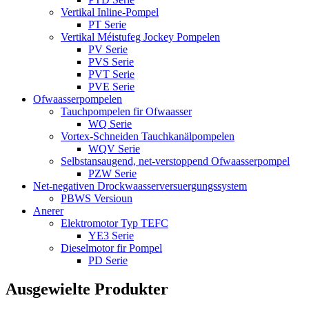
Vertikal Inline-Pompel
PT Serie
Vertikal Méistufeg Jockey Pompelen
PV Serie
PVS Serie
PVT Serie
PVE Serie
Ofwaasserpompelen
Tauchpompelen fir Ofwaasser
WQ Serie
Vortex-Schneiden Tauchkanälpompelen
WQV Serie
Selbstansaugend, net-verstoppend Ofwaasserpompel
PZW Serie
Net-negativen Drockwaasserversuergungssystem
PBWS Versioun
Anerer
Elektromotor Typ TEFC
YE3 Serie
Dieselmotor fir Pompel
PD Serie
Ausgewielte Produkter