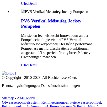
Ufro
Detail
PVS Vertikal Méistufeg Jockey
Pompelen
Mir stellen Iech eis lescht Innovatioun an der
Pompeltechnologie vir – d'PVS Vertikal
Méistufe-Jockeypompel! Dës héich performant
Pompel ass mat fortgeschrattene Funktiounen
ausgestatt, déi se perfekt fir eng breet Palette vun
Uwendungen maachen.
Ufro
Detail
© Copyright - 2010-2023: All Rechter reservéiert.
Benotzungsbedingunge a Dateschutzbestimmungen
Sitemap
-
AMP Mobil
Ofwaasserpompelsystem
,
Rengheetspompel
,
Feierwaasserpompel
,
Feierpompelen
,
Jockeypompel
,
Pompelsystem fir Feierbekämpfung
,