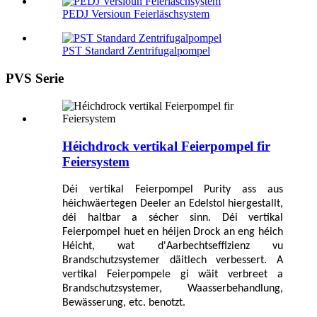
PEDJ Versioun Feierläschsystem
PST Standard Zentrifugalpompel
PVS Serie
Héichdrock vertikal Feierpompel fir
Feiersystem
Déi vertikal Feierpompel Purity ass aus
héichwäertegen Deeler an Edelstol hiergestallt,
déi haltbar a sécher sinn. Déi vertikal
Feierpompel huet en héijen Drock an eng héich
Héicht, wat d'Aarbechtseffizienz vu
Brandschutzsystemer däitlech verbessert. A
vertikal Feierpompele gi wäit verbreet a
Brandschutzsystemer, Waasserbehandlung,
Bewässerung, etc. benotzt.