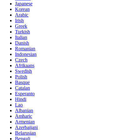
Japanese
Korean
Arabic
Irish
Greek
Turkish
Italian
Danish
Romanian
Indonesian
Czech
Afrikaans
Swedish
Polish
Basque
Catalan
Esperanto
Hindi
Lao
Albanian
Amharic
Armenian
Azerbaijani
Belarusian
Bengali