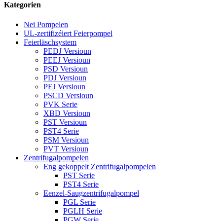
Kategorien
Nei Pompelen
UL-zertifizéiert Feierpompel
Feierläschsystem
PEDJ Versioun
PEEJ Versioun
PSD Versioun
PDJ Versioun
PEJ Versioun
PSCD Versioun
PVK Serie
XBD Versioun
PST Versioun
PST4 Serie
PSM Versioun
PVT Versioun
Zentrifugalpompelen
Eng gekoppelt Zentrifugalpompelen
PST Serie
PST4 Serie
Eenzel-Saugzentrifugalpompel
PGL Serie
PGLH Serie
PGW Serie