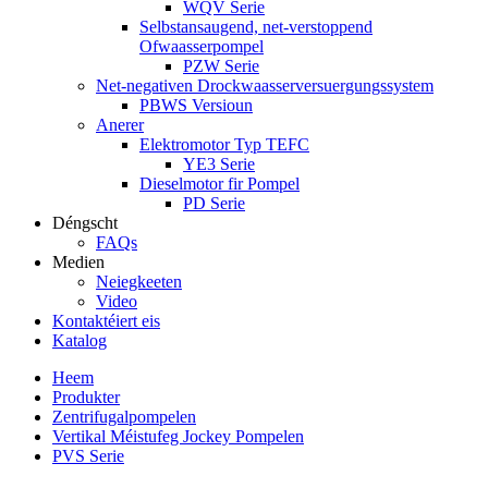
WQV Serie
Selbstansaugend, net-verstoppend
Ofwaasserpompel
PZW Serie
Net-negativen Drockwaasserversuergungssystem
PBWS Versioun
Anerer
Elektromotor Typ TEFC
YE3 Serie
Dieselmotor fir Pompel
PD Serie
Déngscht
FAQs
Medien
Neiegkeeten
Video
Kontaktéiert eis
Katalog
Heem
Produkter
Zentrifugalpompelen
Vertikal Méistufeg Jockey Pompelen
PVS Serie