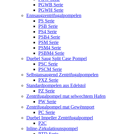
PGWB Serie
PGWH Serie
Ennsaugzentrifugalpompelen
PS Serie
PSB Serie
PS4 Serie
PSB4 Serie
PSM Serie
PSM4 Serie
PSBM4 Serie
Duebel Saug Split Case Pompel
PSC Serie
PSCM Serie
Selbstansaugend Zentrifugalpompelen
PXZ Serie
Standardpompelen aus Edelstol
PZ Serie
Zentrifugalpompel mat selwechtem Hafen
PW Serie
Zentrifugalpompel mat Gewënnport
PC Serie
Duebel Impeller Zentrifugalpompel
P2C
Inline-Zirkulatiounspompel
PTD Serie