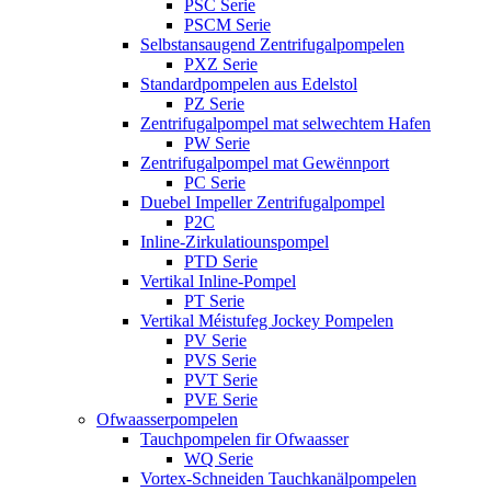
PSC Serie
PSCM Serie
Selbstansaugend Zentrifugalpompelen
PXZ Serie
Standardpompelen aus Edelstol
PZ Serie
Zentrifugalpompel mat selwechtem Hafen
PW Serie
Zentrifugalpompel mat Gewënnport
PC Serie
Duebel Impeller Zentrifugalpompel
P2C
Inline-Zirkulatiounspompel
PTD Serie
Vertikal Inline-Pompel
PT Serie
Vertikal Méistufeg Jockey Pompelen
PV Serie
PVS Serie
PVT Serie
PVE Serie
Ofwaasserpompelen
Tauchpompelen fir Ofwaasser
WQ Serie
Vortex-Schneiden Tauchkanälpompelen