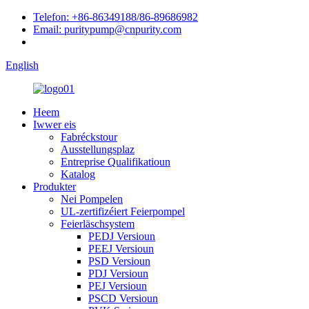
Telefon: +86-86349188/86-89686982
Email: puritypump@cnpurity.com
English
Heem
Iwwer eis
Fabréckstour
Ausstellungsplaz
Entreprise Qualifikatioun
Katalog
Produkter
Nei Pompelen
UL-zertifizéiert Feierpompel
Feierläschsystem
PEDJ Versioun
PEEJ Versioun
PSD Versioun
PDJ Versioun
PEJ Versioun
PSCD Versioun