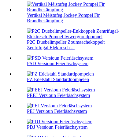
Vertikal Méistufeg Jockey Pompel Fir
Brandbekämpfung
P2C Duebelimpeller Zoumaachekoppelt
Zentrifugal Elektresch ...
PSD Versioun Feierläschsystem
PZ Edelstahl Standardpompelen
PEEJ Versioun Feierläschsystem
PEJ Versioun Feierläschsystem
PDJ Versioun Feierläschsystem