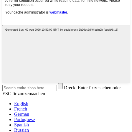
Dréckt Enter fir ze sichen oder
ESC fir zouzemaachen
English
French
German
Portuguese
Spanish
Russian