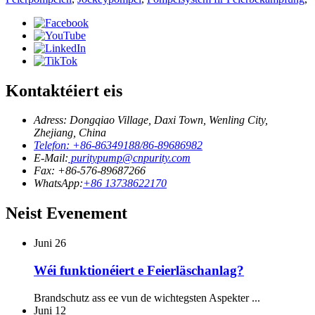
Kontaktéiert eis
Adress: Dongqiao Village, Daxi Town, Wenling City,
Zhejiang, China
Telefon: +86-86349188/86-89686982
E-Mail:
puritypump@cnpurity.com
Fax: +86-576-89687266
WhatsApp:
+86 13738622170
Neist Evenement
Juni
26
Wéi funktionéiert e Feierläschanlag?
Brandschutz ass ee vun de wichtegsten Aspekter ...
Juni
12