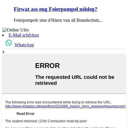
Firwat ass eng Feierpompel néideg?
Feierpompele sinn d'Häerz vun all Brandschutz...
E-Mail schécken
WhatsApp
x