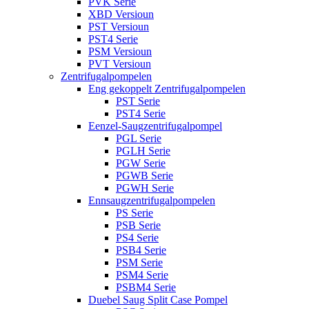
PVK Serie
XBD Versioun
PST Versioun
PST4 Serie
PSM Versioun
PVT Versioun
Zentrifugalpompelen
Eng gekoppelt Zentrifugalpompelen
PST Serie
PST4 Serie
Eenzel-Saugzentrifugalpompel
PGL Serie
PGLH Serie
PGW Serie
PGWB Serie
PGWH Serie
Ennsaugzentrifugalpompelen
PS Serie
PSB Serie
PS4 Serie
PSB4 Serie
PSM Serie
PSM4 Serie
PSBM4 Serie
Duebel Saug Split Case Pompel