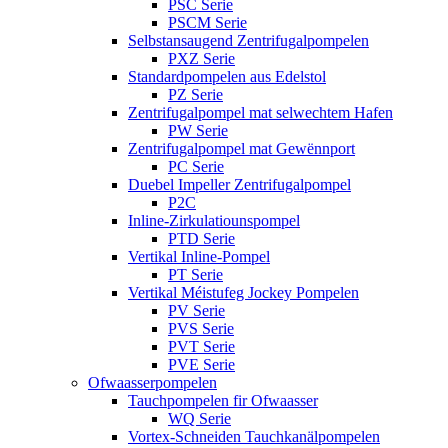
PSC Serie
PSCM Serie
Selbstansaugend Zentrifugalpompelen
PXZ Serie
Standardpompelen aus Edelstol
PZ Serie
Zentrifugalpompel mat selwechtem Hafen
PW Serie
Zentrifugalpompel mat Gewënnport
PC Serie
Duebel Impeller Zentrifugalpompel
P2C
Inline-Zirkulatiounspompel
PTD Serie
Vertikal Inline-Pompel
PT Serie
Vertikal Méistufeg Jockey Pompelen
PV Serie
PVS Serie
PVT Serie
PVE Serie
Ofwaasserpompelen
Tauchpompelen fir Ofwaasser
WQ Serie
Vortex-Schneiden Tauchkanälpompelen