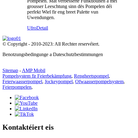
Pompelen. Mat verbesserte Funktiounen a méi
grousser Leeschtung sinn dës Pompelen déi
perfekt Wiel fir eng breet Palette vun
Uwendungen.
Ufro
Detail
© Copyright - 2010-2023: All Rechter reservéiert.
Benotzungsbedingunge a Dateschutzbestimmungen
Sitemap
-
AMP Mobil
Pompelsystem fir Feierbekämpfung
,
Rengheetspompel
,
Feierwaasserpompel
,
Jockeypompel
,
Ofwaasserpompelsystem
,
Feierpompelen
,
Kontaktéiert eis