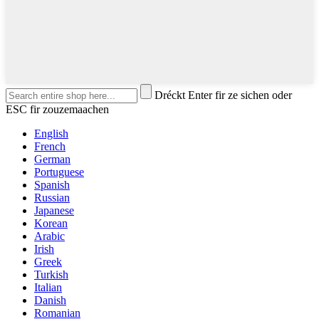
Dréckt Enter fir ze sichen oder
ESC fir zouzemaachen
English
French
German
Portuguese
Spanish
Russian
Japanese
Korean
Arabic
Irish
Greek
Turkish
Italian
Danish
Romanian