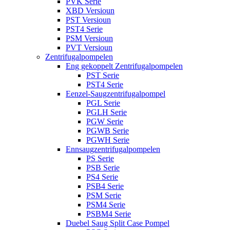
PVK Serie
XBD Versioun
PST Versioun
PST4 Serie
PSM Versioun
PVT Versioun
Zentrifugalpompelen
Eng gekoppelt Zentrifugalpompelen
PST Serie
PST4 Serie
Eenzel-Saugzentrifugalpompel
PGL Serie
PGLH Serie
PGW Serie
PGWB Serie
PGWH Serie
Ennsaugzentrifugalpompelen
PS Serie
PSB Serie
PS4 Serie
PSB4 Serie
PSM Serie
PSM4 Serie
PSBM4 Serie
Duebel Saug Split Case Pompel