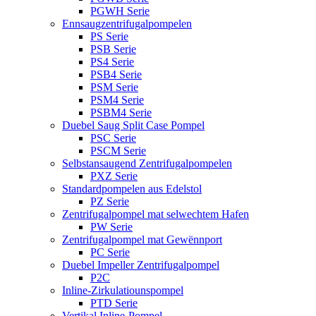
PGWH Serie
Ennsaugzentrifugalpompelen
PS Serie
PSB Serie
PS4 Serie
PSB4 Serie
PSM Serie
PSM4 Serie
PSBM4 Serie
Duebel Saug Split Case Pompel
PSC Serie
PSCM Serie
Selbstansaugend Zentrifugalpompelen
PXZ Serie
Standardpompelen aus Edelstol
PZ Serie
Zentrifugalpompel mat selwechtem Hafen
PW Serie
Zentrifugalpompel mat Gewënnport
PC Serie
Duebel Impeller Zentrifugalpompel
P2C
Inline-Zirkulatiounspompel
PTD Serie
Vertikal Inline-Pompel