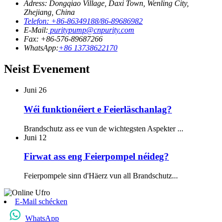
Adress: Dongqiao Village, Daxi Town, Wenling City,
Zhejiang, China
Telefon: +86-86349188/86-89686982
E-Mail:
puritypump@cnpurity.com
Fax: +86-576-89687266
WhatsApp:
+86 13738622170
Neist Evenement
Juni
26
Wéi funktionéiert e Feierläschanlag?
Brandschutz ass ee vun de wichtegsten Aspekter ...
Juni
12
Firwat ass eng Feierpompel néideg?
Feierpompele sinn d'Häerz vun all Brandschutz...
E-Mail schécken
WhatsApp