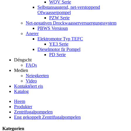
WQV Serie
Selbstansaugend, net-verstoppend
Ofwaasserpompel
PZW Serie
Net-negativen Drockwaasserversuergungssystem
PBWS Versioun
Anerer
Elektromotor Typ TEFC
YE3 Serie
Dieselmotor fir Pompel
PD Serie
Déngscht
FAQs
Medien
Neiegkeeten
Video
Kontaktéiert eis
Katalog
Heem
Produkter
Zentrifugalpompelen
Eng gekoppelt Zentrifugalpompelen
Kategorien