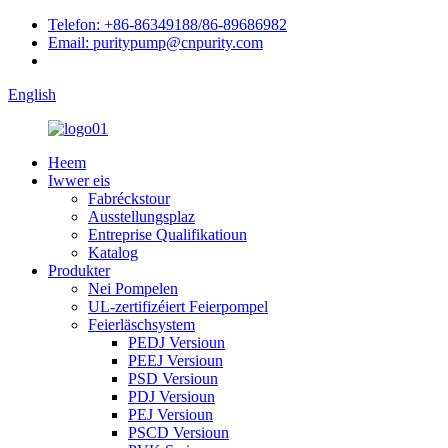
Telefon: +86-86349188/86-89686982
Email: puritypump@cnpurity.com
English
Heem
Iwwer eis
Fabréckstour
Ausstellungsplaz
Entreprise Qualifikatioun
Katalog
Produkter
Nei Pompelen
UL-zertifizéiert Feierpompel
Feierläschsystem
PEDJ Versioun
PEEJ Versioun
PSD Versioun
PDJ Versioun
PEJ Versioun
PSCD Versioun