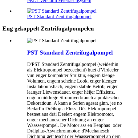
PEDJ Versioun Feierläschsystem
PST Standard Zentrifugalpompel
Eng gekoppelt Zentrifugalpompelen
PST Standard Zentrifugalpompel
D'PST Standard Zentrifugalpompel (weiderhin
als Elektropompel bezeechent) huet d'Virdeeler
vun enger kompakter Struktur, engem klenge
Volumen, engem schéine Look, enger klenger
Installatiounsfläch, engem stabile Betrib, enger
laanger Liewensdauer, enger héijer Effizienz,
engem niddrege Stroumverbrauch a praktescher
Dekoratioun. A kann a Serien agesat ginn, jee no
Bedarf u Dréihop a Floss. Dës Elektropompel
besteet aus dräi Deeler: engem Elektromotor,
enger mechanescher Dichtung an enger
Waasserpompel. De Motor ass en Eenphas- oder
Dräiphas-Asynchronmotor; d'Mechanesch
Dichtung gëtt tëscht der Waasserpompel an dem