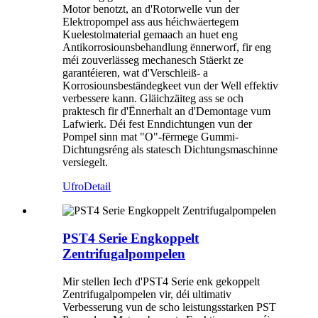
Motor benotzt, an d'Rotorwelle vun der
Elektropompel ass aus héichwäertegem
Kuelestolmaterial gemaach an huet eng
Antikorrosiounsbehandlung ënnerworf, fir eng
méi zouverlässeg mechanesch Stäerkt ze
garantéieren, wat d'Verschleiß- a
Korrosiounsbeständegkeet vun der Well effektiv
verbessere kann. Gläichzäiteg ass se och
praktesch fir d'Ënnerhalt an d'Demontage vum
Lafwierk. Déi fest Enndichtungen vun der
Pompel sinn mat "O"-fërmege Gummi-
Dichtungsréng als statesch Dichtungsmaschinne
versiegelt.
Ufro
Detail
PST4 Serie Engkoppelt
Zentrifugalpompelen
Mir stellen Iech d'PST4 Serie enk gekoppelt
Zentrifugalpompelen vir, déi ultimativ
Verbesserung vun de scho leistungsstarken PST