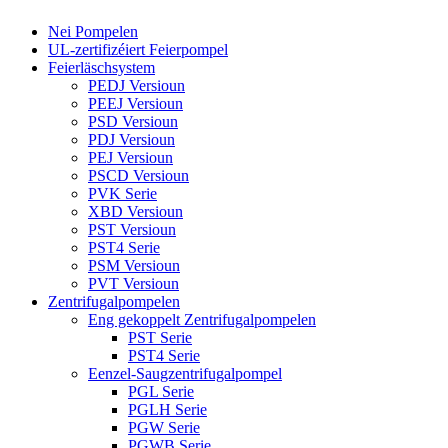
Nei Pompelen
UL-zertifizéiert Feierpompel
Feierläschsystem
PEDJ Versioun
PEEJ Versioun
PSD Versioun
PDJ Versioun
PEJ Versioun
PSCD Versioun
PVK Serie
XBD Versioun
PST Versioun
PST4 Serie
PSM Versioun
PVT Versioun
Zentrifugalpompelen
Eng gekoppelt Zentrifugalpompelen
PST Serie
PST4 Serie
Eenzel-Saugzentrifugalpompel
PGL Serie
PGLH Serie
PGW Serie
PGWB Serie