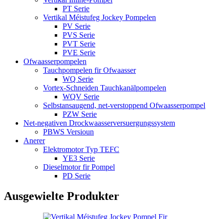
PT Serie
Vertikal Méistufeg Jockey Pompelen
PV Serie
PVS Serie
PVT Serie
PVE Serie
Ofwaasserpompelen
Tauchpompelen fir Ofwaasser
WQ Serie
Vortex-Schneiden Tauchkanälpompelen
WQV Serie
Selbstansaugend, net-verstoppend Ofwaasserpompel
PZW Serie
Net-negativen Drockwaasserversuergungssystem
PBWS Versioun
Anerer
Elektromotor Typ TEFC
YE3 Serie
Dieselmotor fir Pompel
PD Serie
Ausgewielte Produkter