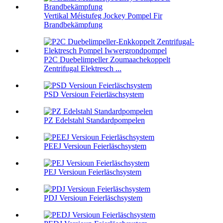
Vertikal Méistufeg Jockey Pompel Fir
Brandbekämpfung
P2C Duebelimpeller Zoumaachekoppelt
Zentrifugal Elektresch ...
PSD Versioun Feierläschsystem
PZ Edelstahl Standardpompelen
PEEJ Versioun Feierläschsystem
PEJ Versioun Feierläschsystem
PDJ Versioun Feierläschsystem