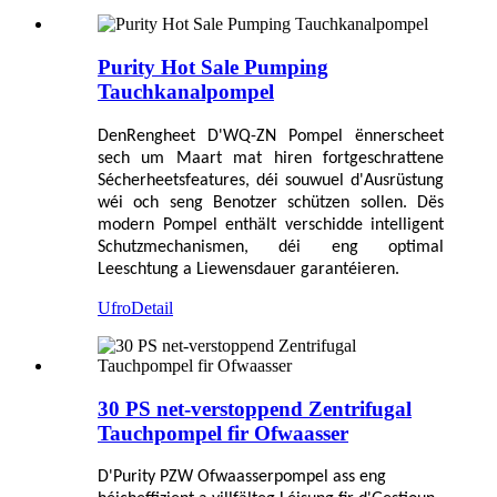
Purity Hot Sale Pumping
Tauchkanalpompel
Den
Rengheet
D'WQ-ZN Pompel ënnerscheet
sech um Maart mat hiren fortgeschrattene
Sécherheetsfeatures, déi souwuel d'Ausrüstung
wéi och seng Benotzer schützen sollen. Dës
modern Pompel enthält verschidde intelligent
Schutzmechanismen, déi eng optimal
Leeschtung a Liewensdauer garantéieren.
Ufro
Detail
30 PS net-verstoppend Zentrifugal
Tauchpompel fir Ofwaasser
D'Purity PZW Ofwaasserpompel ass eng