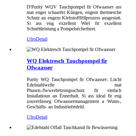
D'Purity WQV Tauchpompel fir Ofwaasser ass
mat enger schaarfer Klingen, engem thermesche
Schutz an engem Klebstofffëllprozess ausgestatt.
Si ass eng exzellent Wiel fir exzellent
Schnëttleistung a Pompelsécherheet.
Ufro
Detail
WQ Elektresch Tauchpompel fir
Ofwaasser
Purity WQ Tauchpompel fir Ofwaasser: Liicht
Edelstahlwelle mat
Phasen-/Iwwerhëtzungsschutz fir einfach
Installatioun an Ënnerhalt. Si ass ideal fir eng
zouverlässeg Ofwaassermanagement a Wunn-,
Geschäfts- an Industrieëmfeld.
Ufro
Detail