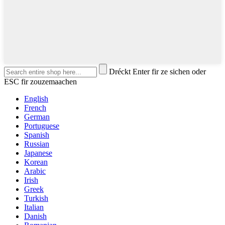
Dréckt Enter fir ze sichen oder
ESC fir zouzemaachen
English
French
German
Portuguese
Spanish
Russian
Japanese
Korean
Arabic
Irish
Greek
Turkish
Italian
Danish