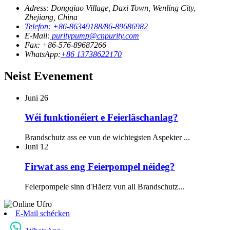
Adress: Dongqiao Village, Daxi Town, Wenling City,
Zhejiang, China
Telefon: +86-86349188/86-89686982
E-Mail:
puritypump@cnpurity.com
Fax: +86-576-89687266
WhatsApp:
+86 13738622170
Neist Evenement
Juni
26
Wéi funktionéiert e Feierläschanlag?
Brandschutz ass ee vun de wichtegsten Aspekter ...
Juni
12
Firwat ass eng Feierpompel néideg?
Feierpompele sinn d'Häerz vun all Brandschutz...
E-Mail schécken