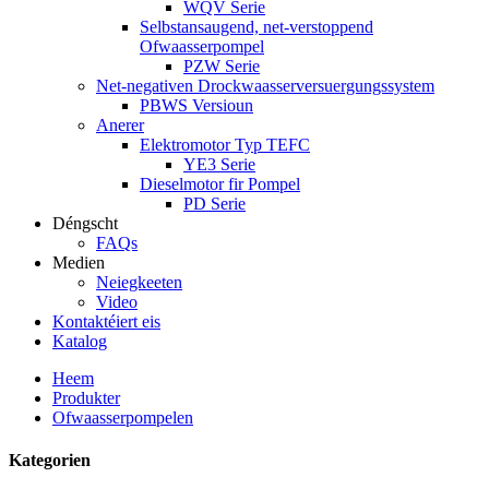
WQV Serie
Selbstansaugend, net-verstoppend
Ofwaasserpompel
PZW Serie
Net-negativen Drockwaasserversuergungssystem
PBWS Versioun
Anerer
Elektromotor Typ TEFC
YE3 Serie
Dieselmotor fir Pompel
PD Serie
Déngscht
FAQs
Medien
Neiegkeeten
Video
Kontaktéiert eis
Katalog
Heem
Produkter
Ofwaasserpompelen
Kategorien