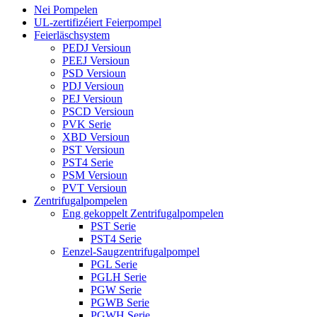
Nei Pompelen
UL-zertifizéiert Feierpompel
Feierläschsystem
PEDJ Versioun
PEEJ Versioun
PSD Versioun
PDJ Versioun
PEJ Versioun
PSCD Versioun
PVK Serie
XBD Versioun
PST Versioun
PST4 Serie
PSM Versioun
PVT Versioun
Zentrifugalpompelen
Eng gekoppelt Zentrifugalpompelen
PST Serie
PST4 Serie
Eenzel-Saugzentrifugalpompel
PGL Serie
PGLH Serie
PGW Serie
PGWB Serie
PGWH Serie