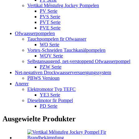
Vertikal Méistufeg Jockey Pompelen
PV Serie
PVS Serie
PVT Serie
PVE Serie
Ofwaasserpompelen
Tauchpompelen fir Ofwaasser
WQ Serie
Vortex-Schneiden Tauchkanälpompelen
WQV Serie
Selbstansaugend, net-verstoppend Ofwaasserpompel
PZW Serie
Net-negativen Drockwaasserversuergungssystem
PBWS Versioun
Anerer
Elektromotor Typ TEFC
YE3 Serie
Dieselmotor fir Pompel
PD Serie
Ausgewielte Produkter