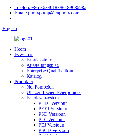
Telefon: +86-86349188/86-89686982
Email: puritypump@cnpurity.com
English
Heem
Iwwer eis
Fabréckstour
Ausstellungsplaz
Entreprise Qualifikatioun
Katalog
Produkter
Nei Pompelen
UL-zertifizéiert Feierpompel
Feierläschsystem
PEDJ Versioun
PEEJ Versioun
PSD Versioun
PDJ Versioun
PEJ Versioun
PSCD Versioun