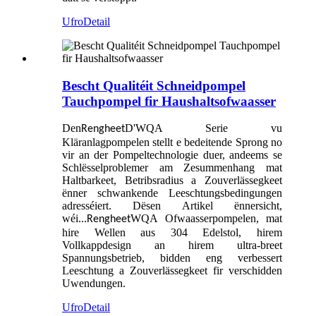
Ufro
Detail
Bescht Qualitéit Schneidpompel
Tauchpompel fir Haushaltsofwaasser
Den
D'WQA Serie vu
Rengheet
Kläranlagpompelen stellt e bedeitende Sprong no
vir an der Pompeltechnologie duer, andeems se
Schlësselproblemer am Zesummenhang mat
Haltbarkeet, Betribsradius a Zouverlässegkeet
ënner schwankende Leeschtungsbedingungen
adresséiert. Dësen Artikel ënnersicht,
wéi...
WQA Ofwaasserpompelen, mat
Rengheet
hire Wellen aus 304 Edelstol, hirem
Vollkappdesign an hirem ultra-breet
Spannungsbetrieb, bidden eng verbessert
Leeschtung a Zouverlässegkeet fir verschidden
Uwendungen.
Ufro
Detail