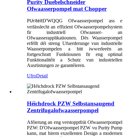
Purity Duebelschneider
Ofwaasserpompel mat Chopper
P
D'WQQG Ofwaasserpompel ass e
Uritéit
verlässlecht an effizient Ofwaasserpompelsystem
fir industriell Ofwaasser- an
Ofwaasserapplikatiounen. Dës Waasserpompel
erfëllt déi streng Ufuerderunge vun industrielle
Waasserpompelen a bitt iwwerleeën an
fortgeschratt Funktiounen fir eng optimal
Funktionalitéit a Schutz vun industriellen
Ausrüstungen ze garantéieren.
Ufro
Detail
Héichdrock PZW Selbstansaugend
Zentrifugalofwaasserpompel
Aféierung an eng verstopptfräi Ofwaasserpompel
PZW: D'Ofwaasserpompel PZW vu Purity Pump
kann, mat hirem exzellenten Design a modernen