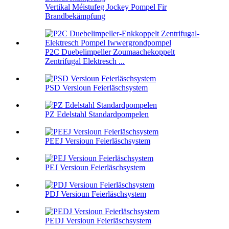
Vertikal Méistufeg Jockey Pompel Fir
Brandbekämpfung
P2C Duebelimpeller Zoumaachekoppelt
Zentrifugal Elektresch ...
PSD Versioun Feierläschsystem
PZ Edelstahl Standardpompelen
PEEJ Versioun Feierläschsystem
PEJ Versioun Feierläschsystem
PDJ Versioun Feierläschsystem
PEDJ Versioun Feierläschsystem