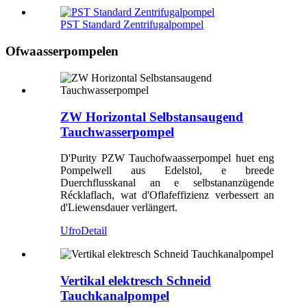
PST Standard Zentrifugalpompel
Ofwaasserpompelen
ZW Horizontal Selbstansaugend
Tauchwasserpompel
D'Purity PZW Tauchofwaasserpompel huet eng
Pompelwell aus Edelstol, e breede
Duerchflusskanal an e selbstananzügende
Récklaflach, wat d'Oflafeffizienz verbessert an
d'Liewensdauer verlängert.
Ufro
Detail
Vertikal elektresch Schneid
Tauchkanalpompel