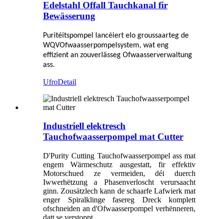
Edelstahl Offall Tauchkanal fir
Bewässerung
Puritéitspompel
lancéiert elo groussaarteg de
WQV
Ofwaasserpompelsystem
, wat eng
effizient an zouverlässeg Ofwaasserverwaltung
ass.
Ufro
Detail
Industriell elektresch
Tauchofwaasserpompel mat Cutter
D'Purity Cutting Tauchofwaasserpompel ass mat
engem Wärmeschutz ausgestatt, fir effektiv
Motorschued ze vermeiden, déi duerch
Iwwerhëtzung a Phasenverloscht verursaacht
ginn. Zousätzlech kann de schaarfe Lafwierk mat
enger Spiralklinge fasereg Dreck komplett
ofschneiden an d'Ofwaasserpompel verhënneren,
datt se verstoppt.