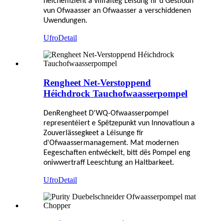
héicheffizient a villfälteg Léisung fir d'Gestioun
vun Ofwaasser an Ofwaasser a verschiddenen
Uwendungen.
Ufro
Detail
Rengheet Net-Verstoppend
Héichdrock Tauchofwaasserpompel
Den
Rengheet
D'WQ-Ofwaasserpompel
representéiert e Spëtzepunkt vun Innovatioun a
Zouverlässegkeet a Léisunge fir
d'Ofwaassermanagement. Mat modernen
Eegeschaften entwéckelt, bitt dës Pompel eng
oniwwertraff Leeschtung an Haltbarkeet.
Ufro
Detail