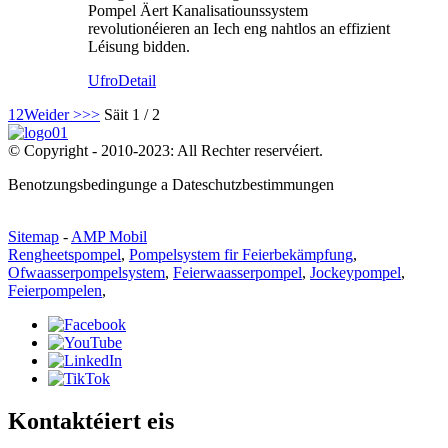
Pompel Äert Kanalisatiounssystem
revolutionéieren an Iech eng nahtlos an effizient
Léisung bidden.
Ufro
Detail
1
2
Weider >
>>
Säit 1 / 2
© Copyright - 2010-2023: All Rechter reservéiert.
Benotzungsbedingunge a Dateschutzbestimmungen
Sitemap
-
AMP Mobil
Rengheetspompel
,
Pompelsystem fir Feierbekämpfung
,
Ofwaasserpompelsystem
,
Feierwaasserpompel
,
Jockeypompel
,
Feierpompelen
,
Kontaktéiert eis