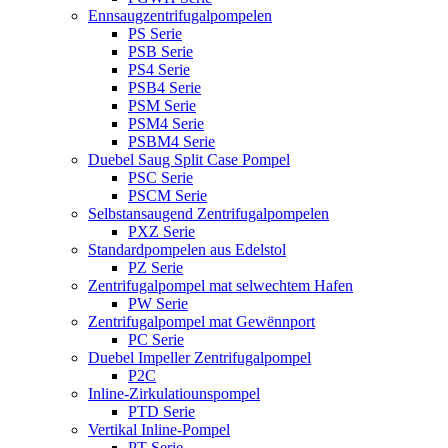
Ennsaugzentrifugalpompelen
PS Serie
PSB Serie
PS4 Serie
PSB4 Serie
PSM Serie
PSM4 Serie
PSBM4 Serie
Duebel Saug Split Case Pompel
PSC Serie
PSCM Serie
Selbstansaugend Zentrifugalpompelen
PXZ Serie
Standardpompelen aus Edelstol
PZ Serie
Zentrifugalpompel mat selwechtem Hafen
PW Serie
Zentrifugalpompel mat Gewënnport
PC Serie
Duebel Impeller Zentrifugalpompel
P2C
Inline-Zirkulatiounspompel
PTD Serie
Vertikal Inline-Pompel
PT Serie