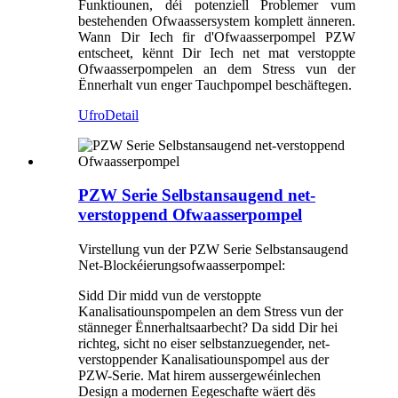
Funktiounen, déi potenziell Problemer vum
bestehenden Ofwaassersystem komplett änneren.
Wann Dir Iech fir d'Ofwaasserpompel PZW
entscheet, kënnt Dir Iech net mat verstoppte
Ofwaasserpompelen an dem Stress vun der
Ënnerhalt vun enger Tauchpompel beschäftegen.
Ufro
Detail
PZW Serie Selbstansaugend net-
verstoppend Ofwaasserpompel
Virstellung vun der PZW Serie Selbstansaugend
Net-Blockéierungsofwaasserpompel:
Sidd Dir midd vun de verstoppte
Kanalisatiounspompelen an dem Stress vun der
stänneger Ënnerhaltsaarbecht? Da sidd Dir hei
richteg, sicht no eiser selbstanzuegender, net-
verstoppender Kanalisatiounspompel aus der
PZW-Serie. Mat hirem aussergewéinlechen
Design a modernen Eegeschafte wäert dës