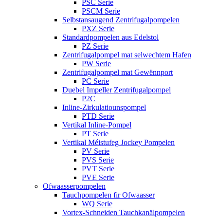
PSC Serie
PSCM Serie
Selbstansaugend Zentrifugalpompelen
PXZ Serie
Standardpompelen aus Edelstol
PZ Serie
Zentrifugalpompel mat selwechtem Hafen
PW Serie
Zentrifugalpompel mat Gewënnport
PC Serie
Duebel Impeller Zentrifugalpompel
P2C
Inline-Zirkulatiounspompel
PTD Serie
Vertikal Inline-Pompel
PT Serie
Vertikal Méistufeg Jockey Pompelen
PV Serie
PVS Serie
PVT Serie
PVE Serie
Ofwaasserpompelen
Tauchpompelen fir Ofwaasser
WQ Serie
Vortex-Schneiden Tauchkanälpompelen