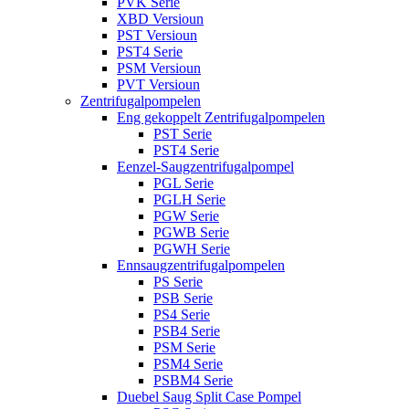
PVK Serie
XBD Versioun
PST Versioun
PST4 Serie
PSM Versioun
PVT Versioun
Zentrifugalpompelen
Eng gekoppelt Zentrifugalpompelen
PST Serie
PST4 Serie
Eenzel-Saugzentrifugalpompel
PGL Serie
PGLH Serie
PGW Serie
PGWB Serie
PGWH Serie
Ennsaugzentrifugalpompelen
PS Serie
PSB Serie
PS4 Serie
PSB4 Serie
PSM Serie
PSM4 Serie
PSBM4 Serie
Duebel Saug Split Case Pompel